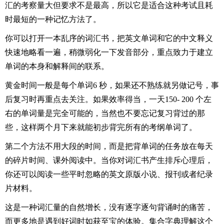
汇的考察量大但要求不是最高，所以它是适合这种考试且耗
时最短的一种记忆方法了。
你可以打开一本乱序的词汇书，把英文单词和它的中文释义
快速地略看一遍，稍微弱化一下发音部分，重点致力于建立
单词的本身和解释间的联系。
黄金时间一般是每个单词6 秒，如果还不熟练就另做记号，事
后复习时再重点去关注。如果效率得当，一天150- 200 个左
右的单词量是完全可能的，当然也不要忘记复习背过的那
些，这样两个月下来就能初步背完所有的考纲单词了。
第二个方法不用大段的时间，而是把背单词的任务放在每天
的碎片时间、课外阅读中。当你对词汇书产生排斥心理后，
你还可以阅读一些平时忽略的英文原版小说、报刊或者纪录
片材料。
这是一种词汇量的自然增长，没有逐字逐句背诵时的痛苦，
而更多地是遇到好词时如获至宝的体验。集合字典理解这个