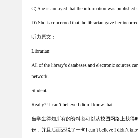
C).She is annoyed that the information was published o
D).She is concerned that the librarian gave her incorrec
听力原文：
Librarian:
All of the library’s databases and electronic sources c
network.
Student:
Really?! I can’t believe I didn’t know that.
当学生得知所有的资料都可以从校园网络上获得时，说
讶，并且后面还说了一句I can’t believe I didn’t know 