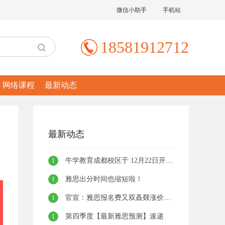
微信小助手
手机站
18581912712
网络课程
最新动态
最新动态
牛学教育成都校区于 12月22日开业啦!！！
1
雅思出分时间也缩短啦！
1
官宣：雅思报名费又双叒叕涨价啦！！
1
第四季度【最新雅思预测】速递
1