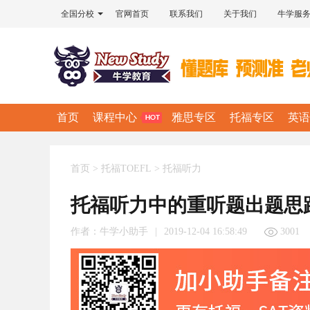
全国分校
官网首页
联系我们
关于我们
牛学服
首页
课程中心
雅思专区
托福专区
英语
首页
>
托福TOEFL
>
托福听力
托福听力中的重听题出题思
作者：
牛学小助手
|
2019-12-04 16:58:49
3001