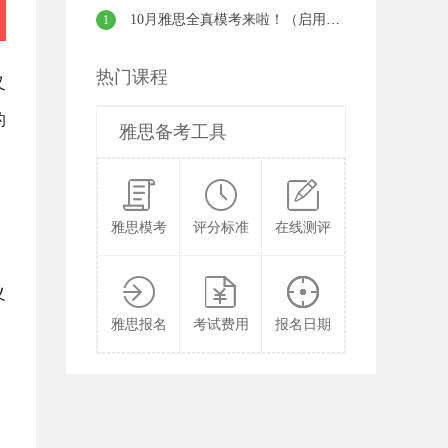
10月雅思全真模考来啦！（启用密训班真题）
1
热门课程
又
的
雅思备考工具
雅思模考
评分标准
在线测评
义
雅思报名
考试费用
报名日期