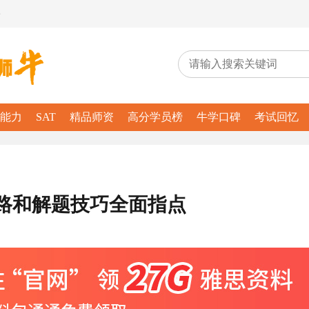
务
能力
SAT
精品师资
高分学员榜
牛学口碑
考试回忆
路和解题技巧全面指点