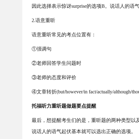
因此选择表示惊讶surprise的选项B。说话人
2.语意重听
语意重听常见的考点位置有：
①强调句
②老师回答学生问题时
③老师的态度和评价
④文章转折(but/however/in fact/actually/although/tho
托福听力重听题做题要点提醒
最后，想提醒考生们的是，重听题的两种类型以
说话人的语气起伏基本就可以选出正确的选项。