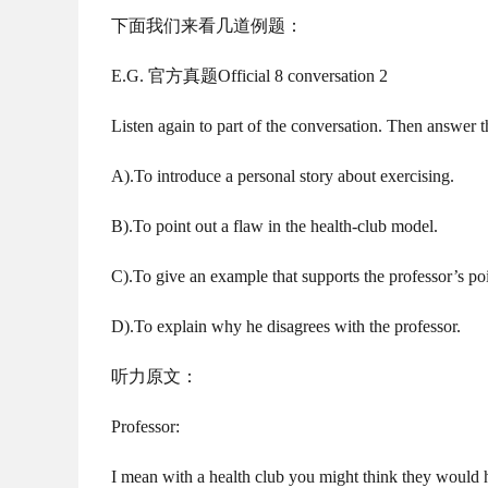
下面我们来看几道例题：
E.G. 官方真题Official 8 conversation 2
Listen again to part of the conversation. Then answer t
A).To introduce a personal story about exercising.
B).To point out a flaw in the health-club model.
C).To give an example that supports the professor’s poi
D).To explain why he disagrees with the professor.
听力原文：
Professor:
I mean with a health club you might think they would h