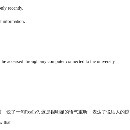
nly recently.
t information.
an be accessed through any computer connected to the university
了一句Really?, 这是很明显的语气重听，表达了说话人的惊
that.