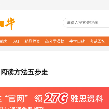
务
能力
SAT
精品师资
高分学员榜
牛学口碑
考试回忆
?阅读方法五步走