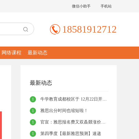
微信小助手
手机站
18581912712
网络课程
最新动态
最新动态
牛学教育成都校区于 12月22日开业啦!！！
1
雅思出分时间也缩短啦！
1
官宣：雅思报名费又双叒叕涨价啦！！
1
第四季度【最新雅思预测】速递
1