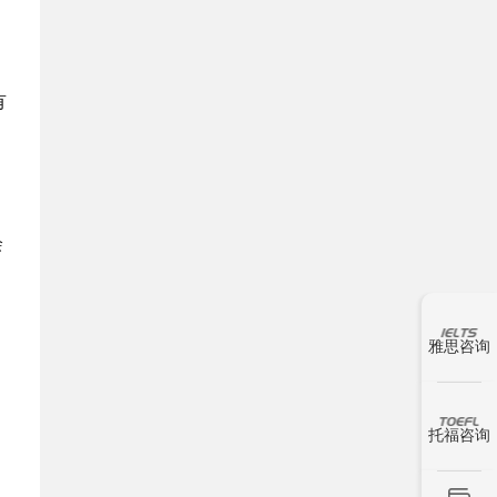
。
有
绘
雅思咨询
托福咨询