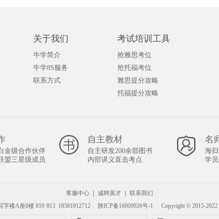
关于我们
考试培训工具
牛学简介
抢雅思考位
牛学8S服务
抢托福考位
联系方式
雅思提分攻略
托福提分攻略
作
自主教材
名
白金级合作伙伴
自主研发200余部图书
海归
联盟三星级成员
内部讲义直击考点
学员
客服中心
|
诚聘英才
|
联系我们
座8楼 810·813 18581912712
陕ICP备16009926号-1
Copyright © 2015-2022