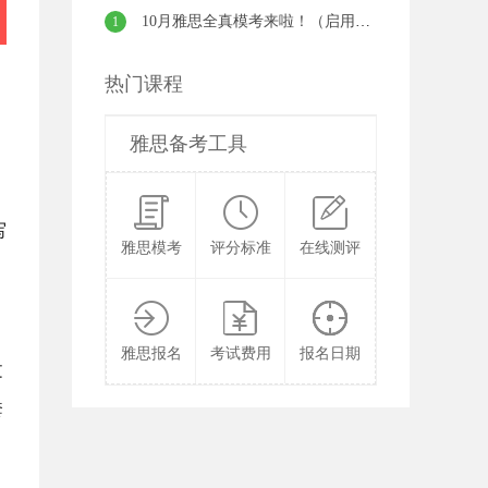
10月雅思全真模考来啦！（启用密训班真题）
1
热门课程
雅思备考工具
写
雅思模考
评分标准
在线测评
雅思报名
考试费用
报名日期
文
套