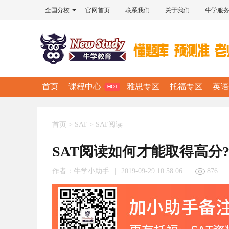
全国分校
官网首页
联系我们
关于我们
牛学服
首页
课程中心
雅思专区
托福专区
英语
首页
>
SAT
>
SAT阅读
SAT阅读如何才能取得高分
作者：
牛学小助手
|
2019-09-29 10:58:06
876